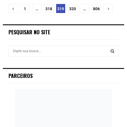
1
…
318
319
320
…
806
PESQUISAR NO SITE
PARCEIROS