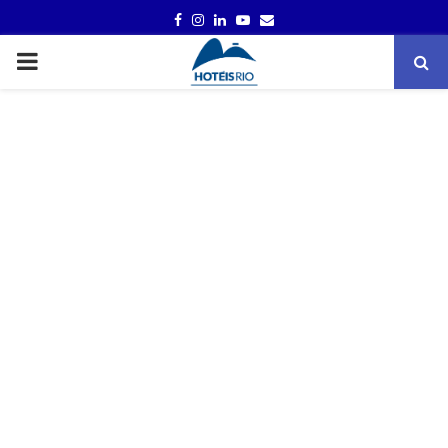
FACEBOOK
INSTAGRAM
LINKEDIN
YOUTUBE
EMAIL
PRIMARY
MENU