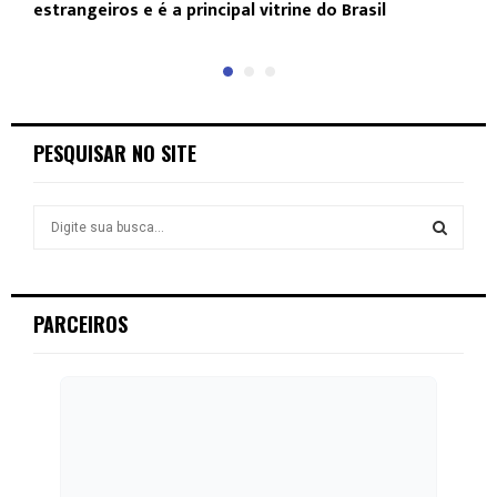
estrangeiros e é a principal vitrine do Brasil
p
PESQUISAR NO SITE
S
e
a
S
r
c
E
PARCEIROS
h
f
A
o
r
R
:
C
H