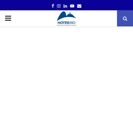
FACEBOOK
INSTAGRAM
LINKEDIN
YOUTUBE
EMAIL
PRIMARY
MENU