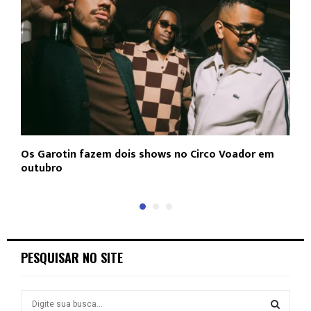
Os Garotin fazem dois shows no Circo Voador em
L
outubro
c
PESQUISAR NO SITE
S